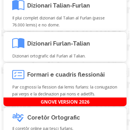
Dizionari Talian-Furlan
Il plui complet dizionari dal Talian al Furlan (passe
76.000 lemis) e no dome.
Dizionari Furlan-Talian
Dizionari ortografic dal Furlan al Talian.
Formari e cuadris flessionâi
Par cognossi la flession dai lemis furlans: la coniugazion
pai verps e la declinazion pai nons e adietîfs.
GNOVE VERSION 2026
Coretôr Ortografic
Il coretôr online pai tescj furlans.