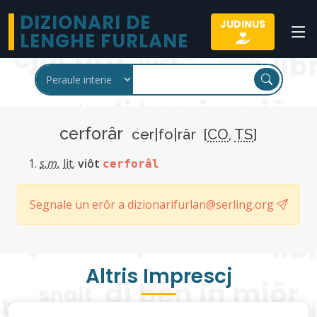
DIZIONARI DE
JUDINUS
LENGHE FURLANE
cerforâr
cer|fo|râr [
CO
,
TS
]
s.m.
lit.
viôt
cerforâl
Segnale un erôr a dizionarifurlan@serling.org
Altris Imprescj