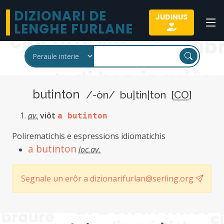
DIZIONARI DE
JUDINUS
LENGHE FURLANE
butinton
/-òn/ bu|tin|ton [
CO
]
av.
viôt
a butinton
Polirematichis e espressions idiomatichis
a butinton
loc.av.
Segnale un erôr a dizionarifurlan@serling.org