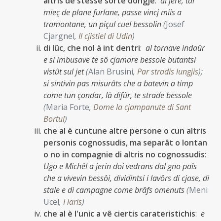
altris de stesse sorte dongje
:
al jere, tal
mieç de plane furlane, passe vincj miis a
tramontane, un piçul cuel bessolin
(
Josef
Cjargnel
,
Il cjistiel di Udin
)
di lûc, che nol à int dentri
:
al tornave indaûr
e si imbusave te sô cjamare bessole butantsi
vistût sul jet
(
Alan Brusini
,
Par stradis lungjis
)
;
si sintivin pas misurâts che a batevin a timp
come tun çondar, là difûr, te strade bessole
(
Maria Forte
,
Dome la cjampanute di Sant
Bortul
)
che al è cuntune altre persone o cun altris
personis cognossudis, ma separât o lontan
o no in compagnie di altris no cognossudis
:
Ugo e Michêl a jerin doi vedrans dal gno paîs
che a vivevin bessôi, dividintsi i lavôrs di cjase, di
stale e di campagne come brâfs omenuts
(
Meni
Ucel
,
I laris
)
che al è l'unic a vê ciertis carateristichis
:
e