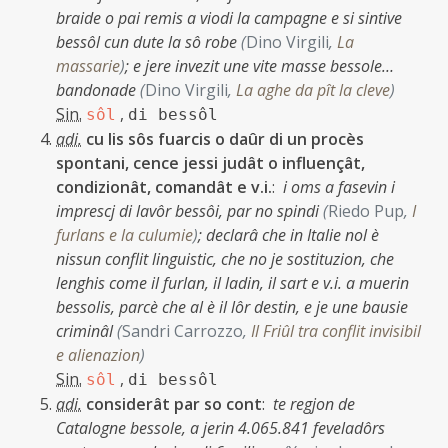
braide o pai remis a viodi la campagne e si sintive
bessôl cun dute la sô robe
(
Dino Virgili
,
La
massarie
)
;
e jere invezit une vite masse bessole…
bandonade
(
Dino Virgili
,
La aghe da pît la cleve
)
Sin.
,
sôl
di bessôl
adi.
cu lis sôs fuarcis o daûr di un procès
spontani, cence jessi judât o influençât,
condizionât, comandât e v.i.
:
i oms a fasevin i
imprescj di lavôr bessôi, par no spindi
(
Riedo Pup
,
I
furlans e la culumie
)
;
declarâ che in Italie nol è
nissun conflit linguistic, che no je sostituzion, che
lenghis come il furlan, il ladin, il sart e v.i. a muerin
bessolis, parcè che al è il lôr destin, e je une bausie
criminâl
(
Sandri Carrozzo
,
Il Friûl tra conflit invisibil
e alienazion
)
Sin.
,
sôl
di bessôl
adi.
considerât par so cont
:
te regjon de
Catalogne bessole, a jerin 4.065.841 feveladôrs