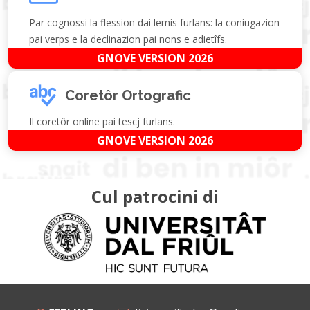
Par cognossi la flession dai lemis furlans: la coniugazion
pai verps e la declinazion pai nons e adietîfs.
GNOVE VERSION 2026
Coretôr Ortografic
Il coretôr online pai tescj furlans.
GNOVE VERSION 2026
Cul patrocini di