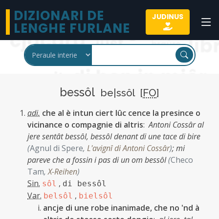
DIZIONARI DE
JUDINUS
LENGHE FURLANE
bessôl
be|ssôl [
FO
]
adi.
che al è intun ciert lûc cence la presince o
vicinance o compagnie di altris
:
Antoni Cossâr al
jere sentât bessôl, bessôl denant di une tace di bire
(
Agnul di Spere
,
L'avignî di Antoni Cossâr
)
;
mi
pareve che a fossin i pas di un om bessôl
(
Checo
Tam
,
X-Reihen
)
Sin.
,
sôl
di bessôl
Var.
,
belsôl
bielsôl
ancje di une robe inanimade, che no 'nd à