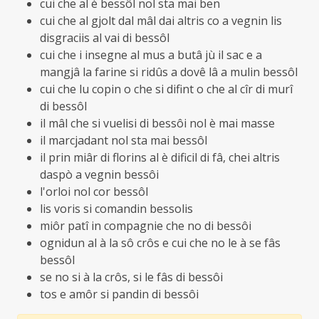
cui che al è bessôl nol sta mai ben
cui che al gjolt dal mâl dai altris co a vegnin lis
disgraciis al vai di bessôl
cui che i insegne al mus a butâ jù il sac e a
mangjâ la farine si ridûs a dovê lâ a mulin bessôl
cui che lu copin o che si difint o che al cîr di murî
di bessôl
il mâl che si vuelisi di bessôi nol è mai masse
il marcjadant nol sta mai bessôl
il prin miâr di florins al è dificil di fâ, chei altris
daspò a vegnin bessôi
l'orloi nol cor bessôl
lis voris si comandin bessolis
miôr patî in compagnie che no di bessôi
ognidun al à la sô crôs e cui che no le à se fâs
bessôl
se no si à la crôs, si le fâs di bessôi
tos e amôr si pandin di bessôi