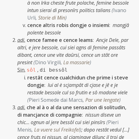
à non Irka cheste frute polache, femine bessole
intun sierai di presonîrs politics talians
(
Ivano
Urli
,
Storie di Min
)
cence altris robis dongje o insiemi
:
mangjâ
polente bessole
adi.
cence famee e cence leams
:
Ancje Dele, par
altri, e jere bessole, cui siei agns di femine passâts
dibant, cence une vite daûrsi, cence un stât ore
presint
(
Dino Virgili
,
La massarie
)
Sin.
,
sôl
di bessôl
restât cence cualchidun che prime i steve
dongje
:
lui al è scjampât di cjase e jê e je
restade bessole cul so frutin e sô madone viele
(
Pieri Somede dai Marcs
,
Par une lengate
)
adi.
che al à o al da une sensazion di solitudin,
di mancjance di compagnie
:
nissun diseve un
chic… ognun al jere bessôl cui siei pinsîrs
(
Pieri
Menis
,
La vuere sul Freikofel
)
;
dopo restât vedul […]
cence fruts ni nissun, al cjaminave dilunc il troi de