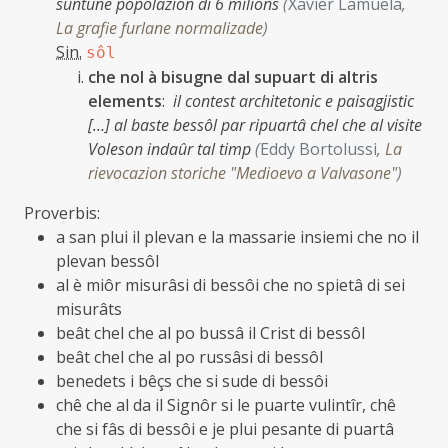
suntune popolazion di 6 milions
(
Xavier Lamuela
,
La grafie furlane normalizade
)
Sin.
sôl
che nol à bisugne dal supuart di altris
elements
:
il contest architetonic e paisagjistic
[…] al baste bessôl par ripuartâ chel che al visite
Voleson indaûr tal timp
(
Eddy Bortolussi
,
La
rievocazion storiche "Medioevo a Valvasone"
)
Proverbis:
a san plui il plevan e la massarie insiemi che no il
plevan bessôl
al è miôr misurâsi di bessôi che no spietâ di sei
misurâts
beât chel che al po bussâ il Crist di bessôl
beât chel che al po russâsi di bessôl
benedets i bêçs che si sude di bessôi
chê che al da il Signôr si le puarte vulintîr, chê
che si fâs di bessôi e je plui pesante di puartâ