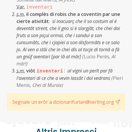
Var.
inventari
s.m.
il complès di robis che a coventin par une
cierte ativitât
:
si inacuarç che il so costum al è
deventât strent, che il gno si è slargjât, che chei dai
fruts a son piçui ormai, che i sandui a son
cunsumâts, che i cjapiei a son disformâts e ce saio
jo. Al ven a stâi che in chei dîs al tocje di tornâ a fâ
un gnûf aventari [par lâ al mâr]
(
Lucio Perès
,
Al
mâr!
)
s.m.
viôt
:
al vignì un perît par fâ
inventari
l'aventari di ce che a vevin lassât i doi vedrans
(
Pieri
Menis
,
Chei di Muraie
)
Segnale un erôr a dizionarifurlan@serling.org
Altris Imprescj