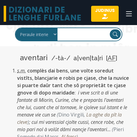
DIZIONARI DE
JUDINUS
LENGHE FURLANE
aventari
/-tà-/ a|ven|ta|ri [
AF
]
s.m.
complès dai bens, une volte soredut
vistîts, blancjarie e robis pe cjase, che la nuvice
si puarte daûr tant che sô proprietât te cjase
gnove di dopo maridade
:
i veve scrit a di une
fantate di Miorin, Curine, che e preparàs l'aventari
che lui, cuant che al tornave, le cjoleve sul istant e le
menave vie cun se
(
Dino Virgili
,
La aghe da pît la
cleve
)
;
cui mi varessial cjolte cussì, cence robe, che
mio pari nol à volût dâmi nancje l'aventari…
(
Pieri
Somede dai Marcs
,
Al fresc
)