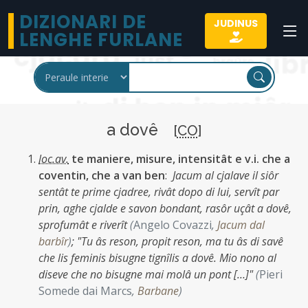
DIZIONARI DE
JUDINUS
LENGHE FURLANE
a dovê
[
CO
]
loc.av.
te maniere, misure, intensitât e v.i. che a
coventin, che a van ben
:
Jacum al cjalave il siôr
sentât te prime cjadree, rivât dopo di lui, servît par
prin, aghe cjalde e savon bondant, rasôr uçât a dovê,
sprofumât e riverît
(
Angelo Covazzi
,
Jacum dal
barbîr
)
;
"Tu âs reson, propit reson, ma tu âs di savê
che lis feminis bisugne tignîlis a dovê. Mio nono al
diseve che no bisugne mai molâ un pont […]"
(
Pieri
Somede dai Marcs
,
Barbane
)