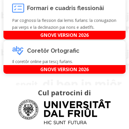
Formari e cuadris flessionâi
Par cognossi la flession dai lemis furlans: la coniugazion
pai verps e la declinazion pai nons e adietîfs.
GNOVE VERSION 2026
Coretôr Ortografic
Il coretôr online pai tescj furlans.
GNOVE VERSION 2026
Cul patrocini di