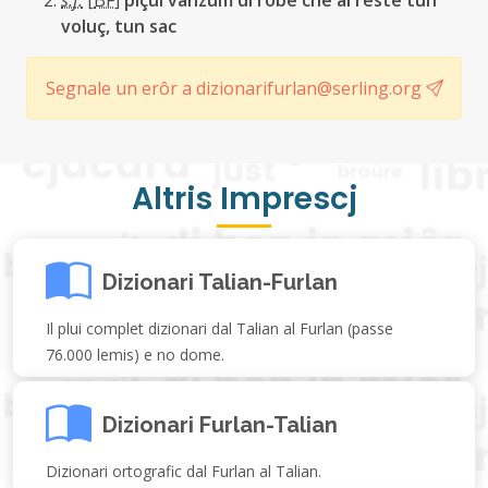
s.f.
[
BF
]
piçul vanzum di robe che al reste tun
voluç, tun sac
Segnale un erôr a dizionarifurlan@serling.org
Altris Imprescj
Dizionari Talian-Furlan
Il plui complet dizionari dal Talian al Furlan (passe
76.000 lemis) e no dome.
Dizionari Furlan-Talian
Dizionari ortografic dal Furlan al Talian.