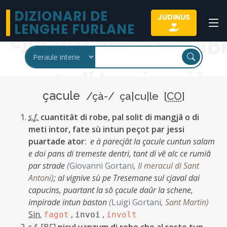
DIZIONARI DE
JUDINUS
LENGHE FURLANE
çacule
/çà-/ ça|cu|le [
CO
]
s.f.
cuantitât di robe, pal solit di mangjâ o di
meti intor, fate sù intun peçot par jessi
puartade ator
:
e à parecjât la çacule cuntun salam
e doi pans di tremeste dentri, tant di vê alc ce rumiâ
par strade
(
Giovanni Gortani
,
Il meracul di Sant
Antoni
)
;
al vignive sù pe Tresemane sul cjaval dai
capucins, puartant la sô çacule daûr la schene,
impirade intun baston
(
Luigi Gortani
,
Sant Martin
)
Sin.
,
,
fagot
invoi
involt