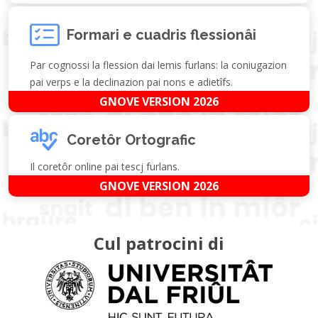
Formari e cuadris flessionâi
Par cognossi la flession dai lemis furlans: la coniugazion
pai verps e la declinazion pai nons e adietîfs.
GNOVE VERSION 2026
Coretôr Ortografic
Il coretôr online pai tescj furlans.
GNOVE VERSION 2026
Cul patrocini di