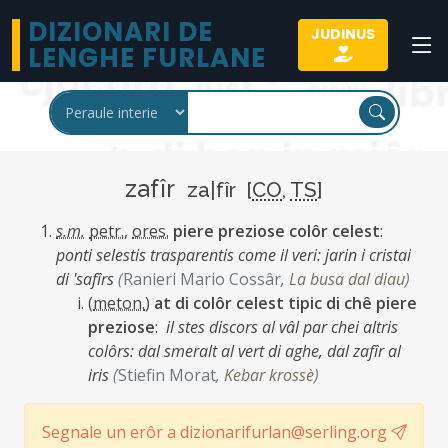
DIZIONARI DE
JUDINUS
LENGHE FURLANE
zafîr
za|fîr [
CO
,
TS
]
s.m.
petr.
,
ores.
piere preziose colôr celest
:
ponti selestis trasparentis come il veri: jarin i cristai
di 'safîrs
(
Ranieri Mario Cossâr
,
La busa dal diau
)
(
meton.
)
at di colôr celest tipic di chê piere
preziose
:
il stes discors al vâl par chei altris
colôrs: dal smeralt al vert di aghe, dal zafîr al
iris
(
Stiefin Morat
,
Kebar krossè
)
Segnale un erôr a dizionarifurlan@serling.org