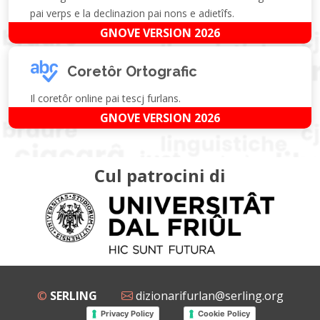
pai verps e la declinazion pai nons e adietîfs.
GNOVE VERSION 2026
Coretôr Ortografic
Il coretôr online pai tescj furlans.
GNOVE VERSION 2026
Cul patrocini di
©
SERLING
dizionarifurlan@serling.org
Privacy Policy
Cookie Policy