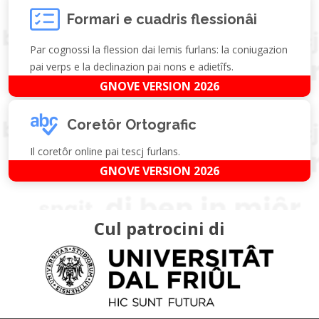
Formari e cuadris flessionâi
Par cognossi la flession dai lemis furlans: la coniugazion
pai verps e la declinazion pai nons e adietîfs.
GNOVE VERSION 2026
Coretôr Ortografic
Il coretôr online pai tescj furlans.
GNOVE VERSION 2026
Cul patrocini di