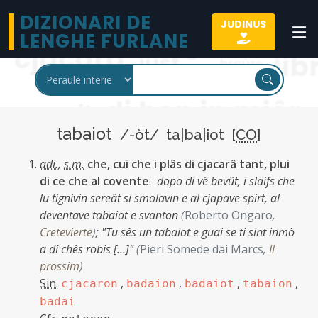
DIZIONARI DE
JUDINUS
LENGHE FURLANE
tabaiot
/-òt/ ta|ba|iot [
CO
]
adi.
,
s.m.
che, cui che i plâs di cjacarâ tant, plui
di ce che al covente
:
dopo di vê bevût, i slaifs che
lu tignivin sereât si smolavin e al cjapave spirt, al
deventave tabaiot e svanton
(
Roberto Ongaro
,
Cretevierte
)
;
"Tu sês un tabaiot e guai se ti sint inmò
a dî chês robis […]"
(
Pieri Somede dai Marcs
,
Il
prossim
)
Sin.
,
,
,
,
cjacaron
badaion
badaiot
tabaion
badai