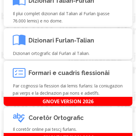
Dizionari Talian-Furlan
Il plui complet dizionari dal Talian al Furlan (passe
76.000 lemis) e no dome.
Dizionari Furlan-Talian
Dizionari ortografic dal Furlan al Talian.
Formari e cuadris flessionâi
Par cognossi la flession dai lemis furlans: la coniugazion
pai verps e la declinazion pai nons e adietîfs.
GNOVE VERSION 2026
Coretôr Ortografic
Il coretôr online pai tescj furlans.