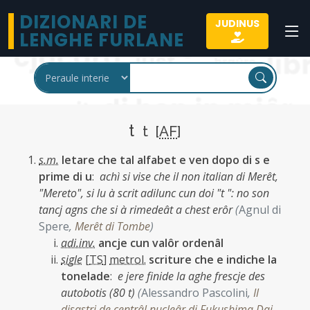
DIZIONARI DE
JUDINUS
LENGHE FURLANE
t
t [
AF
]
s.m.
letare che tal alfabet e ven dopo di s e
prime di u
:
achì si vise che il non italian di Merêt,
"Mereto", si lu à scrit adilunc cun doi "t ": no son
tancj agns che si à rimedeât a chest erôr
(
Agnul di
Spere
,
Merêt di Tombe
)
adi.inv.
ancje cun valôr ordenâl
sigle
[
TS
]
metrol.
scriture che e indiche la
tonelade
:
e jere finide la aghe frescje des
autobotis (80 t)
(
Alessandro Pascolini
,
Il
disastri de centrâl nucleâr di Fukushima Dai-