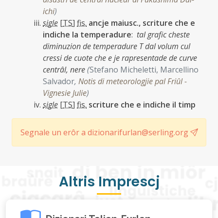
ichi
)
sigle
[
TS
]
fis.
ancje maiusc., scriture che e
indiche la temperadure
:
tal grafic cheste
diminuzion de temperadure T dal volum cul
cressi de cuote che e je rapresentade de curve
centrâl, nere
(
Stefano Micheletti, Marcellino
Salvador
,
Notis di meteorologjie pal Friûl -
Vignesie Julie
)
sigle
[
TS
]
fis.
scriture che e indiche il timp
Segnale un erôr a dizionarifurlan@serling.org
Altris Imprescj