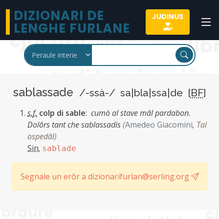
DIZIONARI DE
JUDINUS
LENGHE FURLANE
sablassade
/-ssà-/ sa|bla|ssa|de [
BF
]
s.f.
colp di sable
:
cumò al stave mâl pardabon.
Dolôrs tant che sablassadis
(
Amedeo Giacomini
,
Tal
ospedâl
)
Sin.
sablade
Segnale un erôr a dizionarifurlan@serling.org