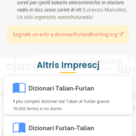
soreli par cjariâ batariis eletrochimichis in stazions
radio in lûcs cence corint di rêt
(
Lorenzo Marcolini
,
Lis celis organichis nanostruturadis
)
Segnale un erôr a dizionarifurlan@serling.org
Altris Imprescj
Dizionari Talian-Furlan
Il plui complet dizionari dal Talian al Furlan (passe
76.000 lemis) e no dome.
Dizionari Furlan-Talian