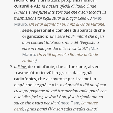
radiofonichis di notiziis, programs musicâi,
culturâi e v.i.
:
la nassite uficiâl di Radio Onde
Furlane e rive juste inte zornade che a son tacadis lis
trasmissions tal piçul studi di plaçâl Cella 63
(
Max
Mauro
,
Un Friûl difarent: i 90 mhz di Onde Furlane
)
sede, personâl e complès di aparâts di chê
organizazion
:
une sere Pauli, intant che o jeri
a un conciert tal Zanon, mi à dit "Vegnistu a
vore in radio par doi mês chest Istât?"
(
Max
Mauro
,
Un Friûl difarent: i 90 mhz di Onde
Furlane
)
adi.inv.
de radiofonie, che al funzione, al ven
trasmetût o ricevût in graciis dai segnâi
radiofonics, che al covente par trasmeti o
cjapâ chei segnâi e v.i.
:
o ai provât a dâi un sfueut
cu la propagande de mê trasmission radio parcè che
o soi disc-jockey, savêso? Bon, jê lu à cjapât ma no
sai ce che e varà pensât
(
Checo Tam
,
La maree
nere
)
;
i prins panei FV a son stâts metûts cuintri