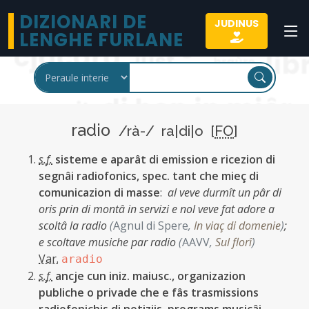
DIZIONARI DE
JUDINUS
LENGHE FURLANE
radio
/rà-/ ra|di|o [
FO
]
s.f.
sisteme e aparât di emission e ricezion di
segnâi radiofonics, spec. tant che mieç di
comunicazion di masse
:
al veve durmît un pâr di
oris prin di montâ in servizi e nol veve fat adore a
scoltâ la radio
(
Agnul di Spere
,
In viaç di domenie
)
;
e scoltave musiche par radio
(
AAVV
,
Sul florî
)
Var.
aradio
s.f.
ancje cun iniz. maiusc., organizazion
publiche o privade che e fâs trasmissions