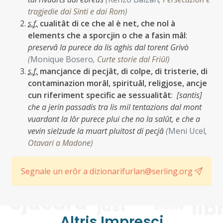
tragjedie dai Sinti e dai Rom
)
s.f.
cualitât di ce che al è net, che nol à
elements che a sporcjin o che a fasin mâl
:
preservâ la purece da lis aghis dal torent Grivò
(
Monique Bosero
,
Curte storie dal Friûl
)
s.f.
mancjance di pecjât, di colpe, di tristerie, di
contaminazion morâl, spirituâl, religjose, ancje
cun riferiment specific ae sessualitât
:
[santis]
che a jerin passadis tra lis mil tentazions dal mont
vuardant la lôr purece plui che no la salût, e che a
vevin sielzude la muart pluitost di pecjâ
(
Meni Ucel
,
Otavari a Madone
)
Segnale un erôr a dizionarifurlan@serling.org
Altris Imprescj