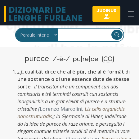
DIZIONARI DE
JUDINUS
LENGHE FURLANE
purece
/-è-/ pu|re|ce [
CO
]
s.f.
cualitât di ce che al è pûr, che al è formât di
une sostance o di une essence dute de stesse
sorte
:
il transistor al è un component cun dôs
comissuris e trê terminâi costruît cun sostancis
inorganichis a un grât elevât di purece e a struture
cristaline
(
Lorenzo Marcolini
,
Lis celis organichis
nanostruturadis
)
;
la Gjermanie di Hitler, indelirade
da la idee de purece de raze ariane, e perseguità i
zingars cuntune tristerie avuâl di chê metude in vore
tai rivuarts dai ebreus
(
Renzo Balzan
,
Persecuzion e