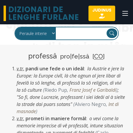
DIZIONARI DE
JUDINUS
LENGHE FURLANE
professâ
pro|fe|ssâ [
CO
]
v.tr.
pandi une fede o un ideâl
:
la Austrie e jere la
Europe: la Europe civîl, là che ognun al jere libar di
fevelâ la sô lenghe, di professâ la sô religjon, di vivi
la sô culture
(
Riedo Pup
,
Franz Josef e Garibaldi
)
;
"So fi, done Lucrezie, professant i siei ideâi al à sielte
la strade dai puars sotans"
(
Alviero Negro
,
Int di
masnade
)
v.tr.
prometi in maniere formâl
:
o vevi come la
memorie imprecise di vê professât, intune situazion
dismenteade, un zurament di fedeltât
(
Carlo