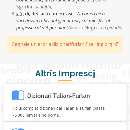
Sgorlon
,
Il dolfin
)
v.tr.
dî, declarâ cun enfasi
:
"No orès che a
sucedessin robis dal gjenar ancje ai miei fîs" al
professà cul dêt par aiar
(
Alviero Negro
,
La pidade
)
Segnale un erôr a dizionarifurlan@serling.org
Altris Imprescj
Dizionari Talian-Furlan
Il plui complet dizionari dal Talian al Furlan (passe
76.000 lemis) e no dome.