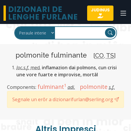
DIZIONARI DE
JUDINUS
LENGHE FURLANE
polmonite fulminante
[
CO
,
TS
]
loc.s.f.
med.
inflamazion dai polmons, cun crisi
une vore fuarte e improvise, mortâl
1
fulminant
polmonite
Components:
adi.
s.f.
Segnale un erôr a dizionarifurlan@serling.org
Altris Imprescj