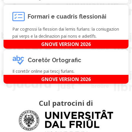
Formari e cuadris flessionâi
Par cognossi la flession dai lemis furlans: la coniugazion
pai verps e la declinazion pai nons e adietîfs.
GNOVE VERSION 2026
Coretôr Ortografic
Il coretôr online pai tescj furlans.
GNOVE VERSION 2026
Cul patrocini di