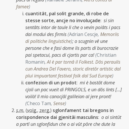
famee
)
cuantitât, pal solit grande, di robe de
stesse sorte, ancje no involuçade
:
si sin
sentâts intor de taule li che o vevin poiâts i pacs
dai modui des firmis
(
Adrian Cescje
,
Memoriis
di politiche linguistiche
)
;
o scugnìn vê une
persone che e fasi dome lis parts di burocrazie
pai spetacui, pacs di cjartis par ca!
(
Christian
Romanin
,
Al è par tornâ il Folkest. Dôs peraulis
cun Andrea Del Favero, storic diretôr artistic dal
plui impuartant festival folk dal Sud Europe
)
confezion di un prodot
:
mi è bastât dome
cjoli un pac vueit di PRINGOLS, e un dôs lints […]
voilà! Il mio canocjâl galileian al jere pront!
(
Checo Tam
,
Sense
)
s.m.
(
volg.
,
zerg.
)
sglonfament tai bregons in
corispondence dai gjenitâi masculins
:
o ai sintût
a partî un sglonfidun che o ai vût pôre che dute la