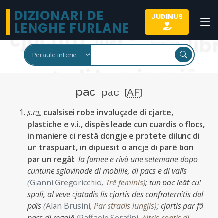
DIZIONARI DE
JUDINUS
LENGHE FURLANE
pac
pac [
AF
]
s.m.
cualsisei robe involuçade di cjarte,
plastiche e v.i., dispès leade cun cuardis o flocs,
in maniere di restâ dongje e protete dilunc di
un traspuart, in dipuesit o ancje di parê bon
par un regâl
:
la famee e rivà une setemane dopo
cuntune sglavinade di mobilie, di pacs e di valîs
(
Gianni Gregoricchio
,
Trê feminis
)
;
tun pac leât cul
spali, al veve cjatadis lis cjartis des confraternitis dal
paîs
(
Alan Brusini
,
Par stradis lungjis
)
;
cjartis par fâ
pacs di regalâ
(
Raffaele Serafini
,
Altris contis di