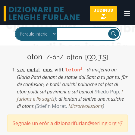
DIZIONARI DE
JUDINUS
LENGHE FURLANE
oton
/-òn/ o|ton [
CO
,
TS
]
s.m.
metal.
,
mus.
viôt
1
:
dî ancjemò un
leton
Gloria Patri denant de statue dal Sant a tu par tu, fûr
de confusion, e butâi cualchi palanche tal plat di
oton poiât sul paviment o sul bancut
(
Riedo Pup
,
I
furlans e lis sagris
)
;
di lontan si sintive une musiche
di otons
(
Stiefin Morat
,
Microrivoluzions
)
Segnale un erôr a dizionarifurlan@serling.org