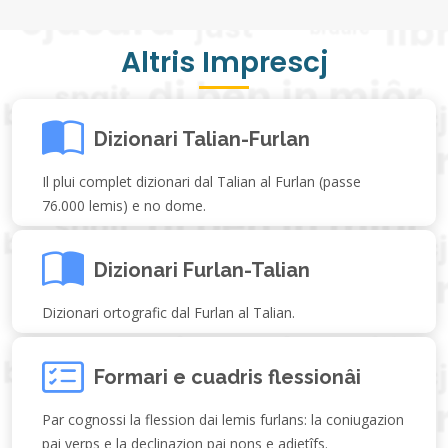
Altris Imprescj
Dizionari Talian-Furlan
Il plui complet dizionari dal Talian al Furlan (passe
76.000 lemis) e no dome.
Dizionari Furlan-Talian
Dizionari ortografic dal Furlan al Talian.
Formari e cuadris flessionâi
Par cognossi la flession dai lemis furlans: la coniugazion
pai verps e la declinazion pai nons e adietîfs.