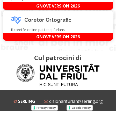
GNOVE VERSION 2026
Coretôr Ortografic
Il coretôr online pai tescj furlans.
GNOVE VERSION 2026
Cul patrocini di
©
SERLING
dizionarifurlan@serling.org
Privacy Policy
Cookie Policy
Grup Facebook
Gnovis Dizionari