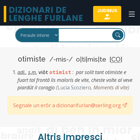
DIZIONARI DE
JUDINUS
LENGHE FURLANE
otimiste
/-mìs-/ o|ti|mis|te [
CO
]
adi.
,
s.m.
viôt
:
par solit tant otimiste e
otimist
fuart tal frontâ lis maloris de vite, cheste volte al veve
piardût il coragjo
(
Lucia Scoziero
,
Moments di vite
)
Segnale un erôr a dizionarifurlan@serling.org
Altris Imprescj