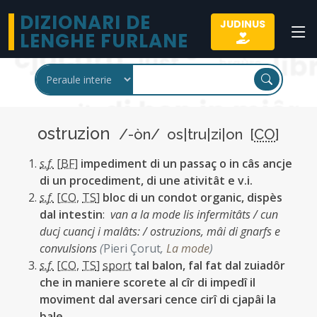
DIZIONARI DE
JUDINUS
LENGHE FURLANE
ostruzion
/-òn/ os|tru|zi|on [
CO
]
s.f.
[
BF
]
impediment di un passaç o in câs ancje
di un procediment, di une ativitât e v.i.
s.f.
[
CO
,
TS
]
bloc di un condot organic, dispès
dal intestin
:
van a la mode lis infermitâts / cun
ducj cuancj i malâts: / ostruzions, mâi di gnarfs e
convulsions
(
Pieri Çorut
,
La mode
)
s.f.
[
CO
,
TS
]
sport
tal balon, fal fat dal zuiadôr
che in maniere scorete al cîr di impedî il
moviment dal aversari cence cirî di cjapâi la
bale