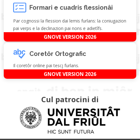
Formari e cuadris flessionâi
Par cognossi la flession dai lemis furlans: la coniugazion
pai verps e la declinazion pai nons e adietîfs.
GNOVE VERSION 2026
Coretôr Ortografic
Il coretôr online pai tescj furlans.
GNOVE VERSION 2026
Cul patrocini di