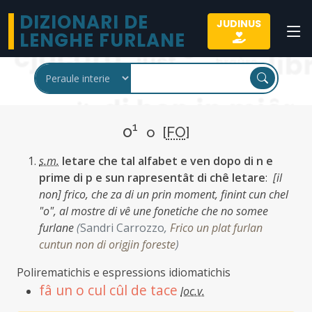
DIZIONARI DE
JUDINUS
LENGHE FURLANE
1
o
o [
FO
]
s.m.
letare che tal alfabet e ven dopo di n e
prime di p e sun rapresentât di chê letare
:
[il
non] frico, che za di un prin moment, finint cun chel
"o", al mostre di vê une fonetiche che no somee
furlane
(
Sandri Carrozzo
,
Frico un plat furlan
cuntun non di origjin foreste
)
Polirematichis e espressions idiomatichis
fâ un o cul cûl de tace
loc.v.