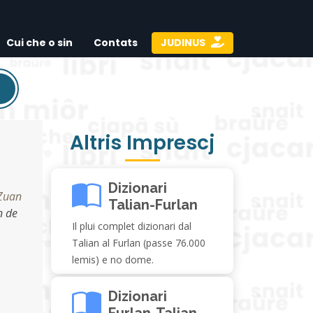
Cui che o sin
Contats
JUDINUS
Altris Imprescj
Dizionari
 Zuan
Talian-Furlan
n de
Il plui complet dizionari dal
Talian al Furlan (passe 76.000
lemis) e no dome.
Dizionari
Furlan-Talian