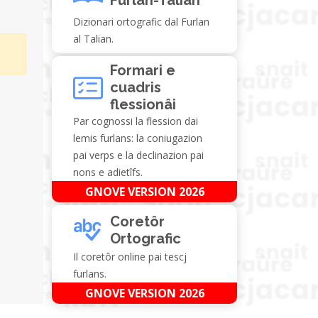
Dizionari ortografic dal Furlan
al Talian.
Formari e
cuadris
flessionâi
Par cognossi la flession dai
lemis furlans: la coniugazion
pai verps e la declinazion pai
nons e adietîfs.
GNOVE VERSION 2026
Coretôr
Ortografic
Il coretôr online pai tescj
furlans.
GNOVE VERSION 2026