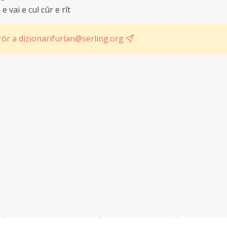
e vai e cul cûr e rît
ôr a dizionarifurlan@serling.org