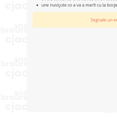
une nuviçute co a va a marît cu la bocje 
Segnale un er