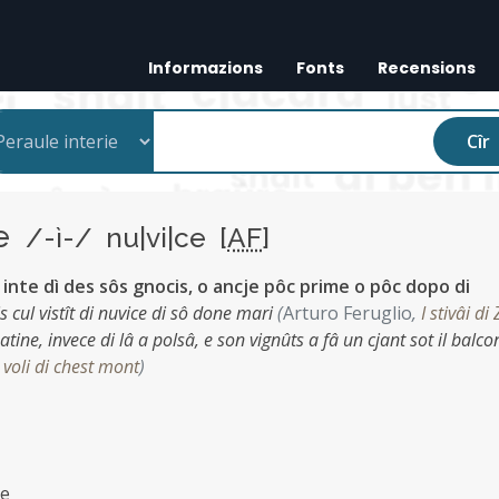
Informazions
Fonts
Recensions
Cîr
ce
/-ì-/ nu|vi|ce [
AF
]
inte dì des sôs gnocis, o ancje pôc prime o pôc dopo di
s cul vistît di nuvice di sô done mari
(
Arturo Feruglio
,
I stivâi di
atine, invece di lâ a polsâ, e son vignûts a fâ un cjant sot il balco
l voli di chest mont
)
ce