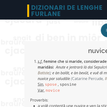
DIZIONARI DE LENGHE
FURLANE
nuvi
s.f.
femine che si maride, considerade 
maridâsi
:
Anute e jentrarà là dai Sepulcri
Batiste
)
;
e àn balât, e àn bevût, e vuê di m
nuvice par saludâle
(
Catarine Percude
,
I
Sin.
,
spose
sposine
Var.
novice
Proverbis:
a volê contentâ une nuvice e ven la sti