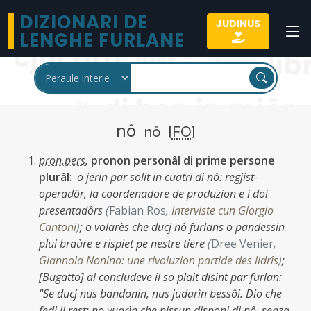
DIZIONARI DE
JUDINUS
LENGHE FURLANE
nô
nô [
FO
]
pron.pers.
pronon personâl di prime persone
plurâl
:
o jerin par solit in cuatri di nô: regjist-
operadôr, la coordenadore de produzion e i doi
presentadôrs
(
Fabian Ros
,
Interviste cun Giorgio
Cantoni
)
;
o volarès che ducj nô furlans o pandessin
plui braùre e rispiet pe nestre tiere
(
Dree Venier
,
Giannola Nonino: une rivoluzion partide des lidrîs
)
;
[Bugatto] al concludeve il so plait disint par furlan:
"Se ducj nus bandonin, nus judarìn bessôi. Dio che
fedi il rest: no vuarìn che nissun disponi di nô, senza