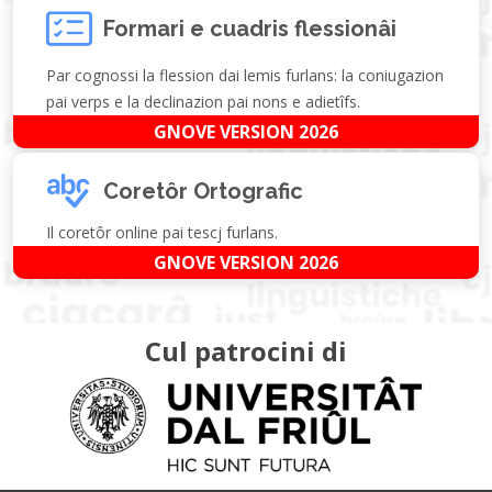
Formari e cuadris flessionâi
Par cognossi la flession dai lemis furlans: la coniugazion
pai verps e la declinazion pai nons e adietîfs.
GNOVE VERSION 2026
Coretôr Ortografic
Il coretôr online pai tescj furlans.
GNOVE VERSION 2026
Cul patrocini di