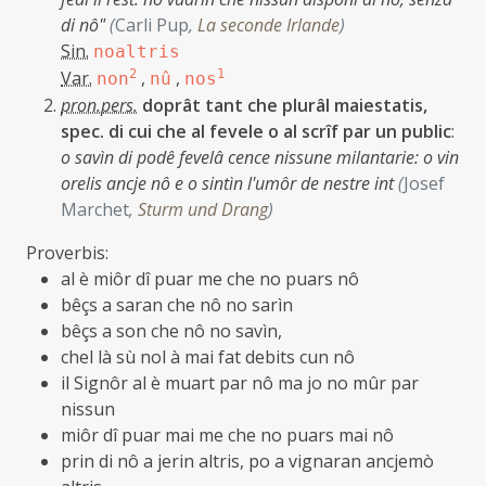
di nô"
(
Carli Pup
,
La seconde Irlande
)
Sin.
noaltris
Var.
2
,
,
1
non
nû
nos
pron.pers.
doprât tant che plurâl maiestatis,
spec. di cui che al fevele o al scrîf par un public
:
o savìn di podê fevelâ cence nissune milantarie: o vin
orelis ancje nô e o sintìn l'umôr de nestre int
(
Josef
Marchet
,
Sturm und Drang
)
Proverbis:
al è miôr dî puar me che no puars nô
bêçs a saran che nô no sarìn
bêçs a son che nô no savìn,
chel là sù nol à mai fat debits cun nô
il Signôr al è muart par nô ma jo no mûr par
nissun
miôr dî puar mai me che no puars mai nô
prin di nô a jerin altris, po a vignaran ancjemò