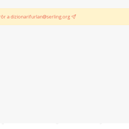
ôr a dizionarifurlan@serling.org