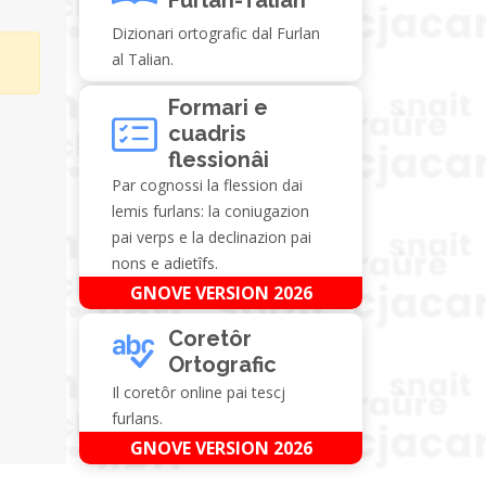
Dizionari ortografic dal Furlan
al Talian.
Formari e
cuadris
flessionâi
Par cognossi la flession dai
lemis furlans: la coniugazion
pai verps e la declinazion pai
nons e adietîfs.
GNOVE VERSION 2026
Coretôr
Ortografic
Il coretôr online pai tescj
furlans.
GNOVE VERSION 2026