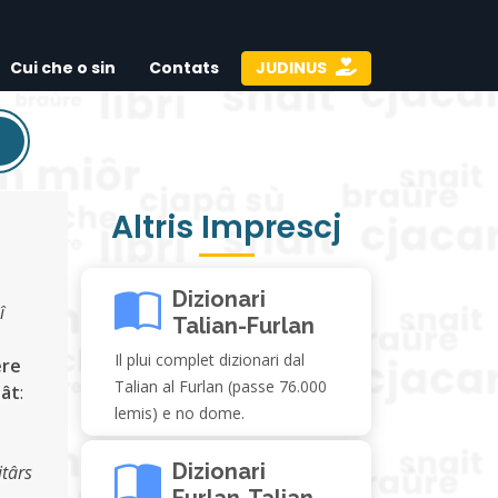
Cui che o sin
Contats
JUDINUS
Altris Imprescj
Dizionari
î
Talian-Furlan
Il plui complet dizionari dal
ere
Talian al Furlan (passe 76.000
tât
:
lemis) e no dome.
Dizionari
itârs
Furlan-Talian