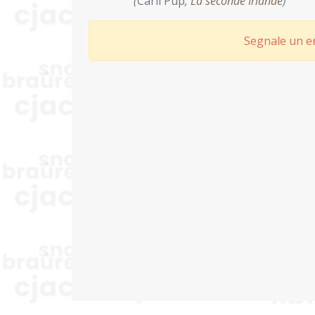
(
Carli Pup
,
La seconde Irlande
)
Segnale un er