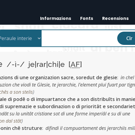
Informazions
Fonts
Recensions
Cîr
ie
/-ì-/ je|rar|chi|e [
AF
]
zions di une organizazion sacre, soredut de glesie
:
in chel
ion che viodi te Glesie, te jerarchie, l'element plui fuart par tign
hês a son stelis
)
le di podê o di impuartance che a son distribuîts in mani
di supremazie e subordinazion o di prioritât e secondarie
ndât su la unitât cristiane sot di une forme imperiâl e su di une
on dal stât
)
onin chê struture
:
difindi il compuartament des jerarchiis mil