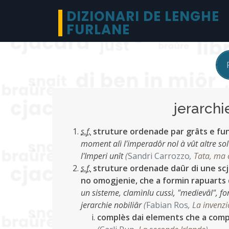
DIZIONARI DE LENGHE
FURLANE
jerarch
s.f.
struture ordenade par grâts e fun
moment alì l'imperadôr nol à vût altre soluz
l'Imperi unît
(
Sandri Carrozzo
,
Tata, ma c
s.f.
struture ordenade daûr di une scja
no omogjenie, che a formin rapuarts 
un sisteme, clamìnlu cussì, "medievâl", fo
jerarchie nobiliâr
(
Fabian Ros
,
La invenzi
complès dai elements che a comp