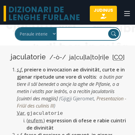
DIZIONARI DE
JUDINUS
LENGHE FURLANE
jaculatorie
/-ò-/ ja|cu|la|to|ri|e [
CO
]
s.f.
preiere o invocazion ae divinitât, curte e in
gjenar ripetude une vore di voltis
:
a butin par
tiere il sâl benedet o ancje la aghe de Pifanie, o a
metin i vistîts par ledrôs, o a recitin jaculatoriis
[cuintri des magjiis]
(
Gjigji Gjeromet
,
Presentazion -
Friûl des culinis III
)
Var.
gjaculatorie
(
eufem.
)
espression di ofese e rabie cuintri
de divinitât