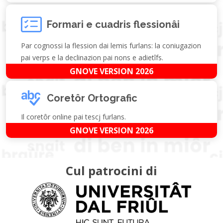
Formari e cuadris flessionâi
Par cognossi la flession dai lemis furlans: la coniugazion
pai verps e la declinazion pai nons e adietîfs.
GNOVE VERSION 2026
Coretôr Ortografic
Il coretôr online pai tescj furlans.
GNOVE VERSION 2026
Cul patrocini di