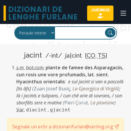
DIZIONARI DE
JUDINUS
LENGHE FURLANE
jacint
/-ìnt/ ja|cint [
CO
,
TS
]
s.m.
bot.com.
plante de famee des Asparagaciis,
cun rosis une vore profumadis, lat. sient.
Hyacinthus orientalis
:
e sul jacint si van a pascolâ
[lis âfs]
(
Zuan Josef Busiç
,
La Gjeorgjica di Virgjili
)
;
là i jacints e tulipans, / cun chê arie di sovrans, / son
sborfâts sere e matine
(
Pieri Çorut
,
La plovisine
)
Var.
,
diacint
gjacint
Segnale un erôr a dizionarifurlan@serling.org