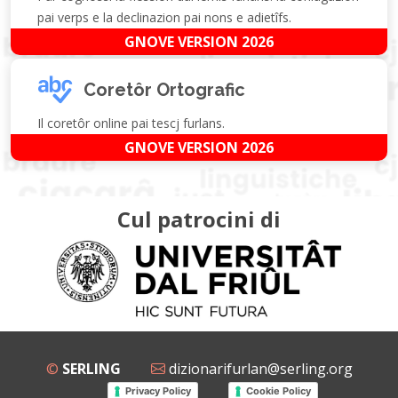
pai verps e la declinazion pai nons e adietîfs.
GNOVE VERSION 2026
Coretôr Ortografic
Il coretôr online pai tescj furlans.
GNOVE VERSION 2026
Cul patrocini di
©
SERLING
dizionarifurlan@serling.org
Privacy Policy
Cookie Policy