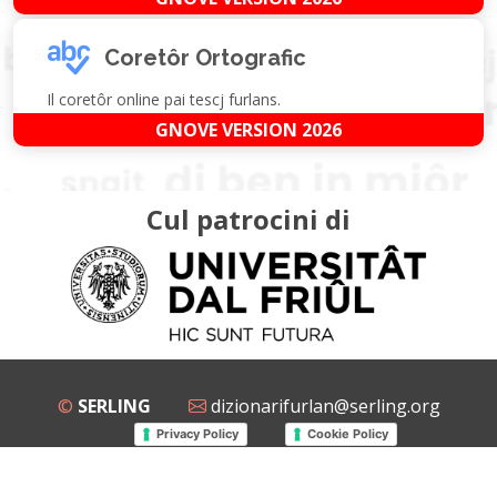
Coretôr Ortografic
Il coretôr online pai tescj furlans.
GNOVE VERSION 2026
Cul patrocini di
©
SERLING
dizionarifurlan@serling.org
Privacy Policy
Cookie Policy
Grup Facebook
Gnovis Dizionari