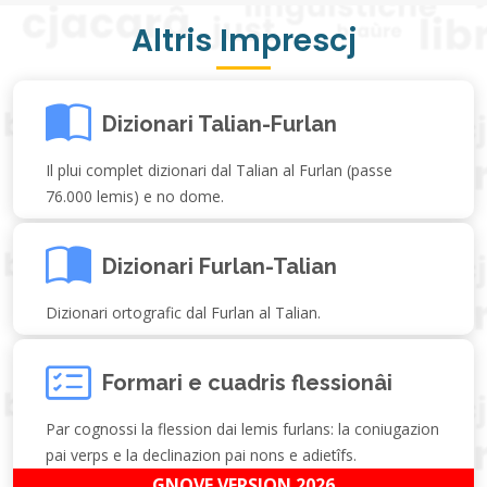
Altris Imprescj
Dizionari Talian-Furlan
Il plui complet dizionari dal Talian al Furlan (passe
76.000 lemis) e no dome.
Dizionari Furlan-Talian
Dizionari ortografic dal Furlan al Talian.
Formari e cuadris flessionâi
Par cognossi la flession dai lemis furlans: la coniugazion
pai verps e la declinazion pai nons e adietîfs.
GNOVE VERSION 2026