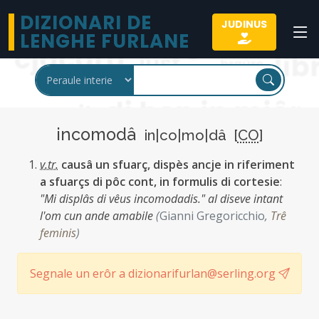
DIZIONARI DE
JUDINUS
LENGHE FURLANE
incomodâ
in|co|mo|dâ [
CO
]
v.tr.
causâ un sfuarç, dispès ancje in riferiment
a sfuarçs di pôc cont, in formulis di cortesie
:
"Mi displâs di vêus incomodadis." al diseve intant
l'om cun ande amabile
(
Gianni Gregoricchio
,
Trê
feminis
)
Segnale un erôr a dizionarifurlan@serling.org