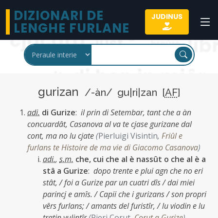
DIZIONARI DE
JUDINUS
LENGHE FURLANE
gurizan
/-àn/ gu|ri|zan [
AF
]
adi.
di Gurize
:
il prin di Setembar, tant che a àn
concuardât, Casanova al va te cjase gurizane dal
cont, ma no lu cjate
(
Pierluigi Visintin
,
Friûl e
furlans te Histoire de ma vie di Giacomo Casanova
)
adi.
,
s.m.
che, cui che al è nassût o che al è a
stâ a Gurize
:
dopo trente e plui agn che no eri
stât, / foi a Gurize par un cuatri dîs / dai miei
parincj e amîs. / Capii che i gurizans / son propri
vêrs furlans; / amants del furistîr, / lu viodin e lu
tratin vulintîr
(
Pieri Çorut
,
Çorut a Gurize
)