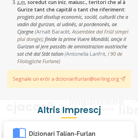
s.m.
soredut cun iniz. maiusc., teritori che al à
Gurize tant che capitâl o tant che riferiment
:
progjets pal disvilup economic, sociâl, culturâl che a
vadin dal gurizan, al udinês, al pordenonês, ae
Cjargne
(
Arnalt Baracêt
,
Assemblee dal Friûl simpri
plui dongje
)
;
finide la prime Vuere Mondiâl, ancje il
Gurizan al jere passâts de aministrazion austriache
sot chê dal Stât talian
(
Antonella Lanfrit
,
I 90 de
Filologjiche Furlane
)
Segnale un erôr a dizionarifurlan@serling.org
Altris Imprescj
Dizionari Talian-Furlan