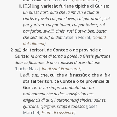
[
TS
]
ling.
varietât furlane tipiche di Gurize
:
un puest viart, dulà che la int ven e zuia di
cjartis e favela cui par sloven, cui par arabic, cui
par gurizan, cui par talian, cui par todesc, cui
par furlan, swaili, cinês, rus! Dut va ben, basta
che sedi un zuf di dut!
(
Stiefin Morat
,
Donald
dal Tiliment
)
adi.
dal teritori, de Contee o de provincie di
Gurize
:
la brame di tornâ a poleâ la Glesie gurizane
daûr la flusumie di une cualsisei diocesi taliane
(
Luche Nazzi
,
Int di sant Ermacure?
)
adi.
,
s.m.
che, cui che al è nassût o che al è a
stâ tal teritori, te Contee o te provincie di
Gurize
:
o vin simpri scombatût par un
ordenament che al des sodisfazion aes
esigjencis di ducj i autonomiscj sincîrs: udinês,
gurizans, cjargnei, sclâfs e todescs
(
Josef
Marchet
,
Esam di cussience
)