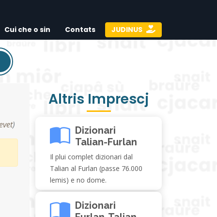
Cui che o sin
Contats
JUDINUS
Altris Imprescj
revet
)
Dizionari
Talian-Furlan
Il plui complet dizionari dal
Talian al Furlan (passe 76.000
lemis) e no dome.
Dizionari
Furlan-Talian