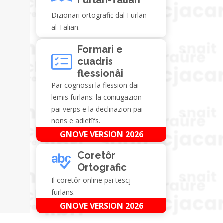
Dizionari ortografic dal Furlan
al Talian.
Formari e
cuadris
flessionâi
Par cognossi la flession dai
lemis furlans: la coniugazion
pai verps e la declinazion pai
nons e adietîfs.
GNOVE VERSION 2026
Coretôr
Ortografic
Il coretôr online pai tescj
furlans.
GNOVE VERSION 2026