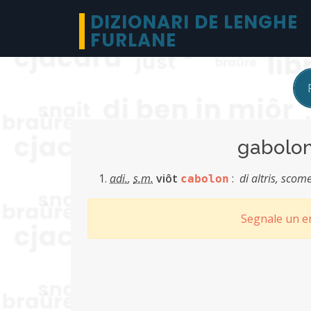
DIZIONARI DE LENGHE
FURLANE
gabol
adi.
,
s.m.
viôt
:
di altris, scom
cabolon
Segnale un er