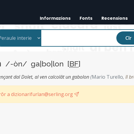
Informazions
Fonts
Recensions
Cîr
on
/-òn/ ga|bo|lon [
BF
]
ençant dal Dolet, al ven calcolât un gabolon
(
Mario Turello
,
Il b
ôr a dizionarifurlan@serling.org