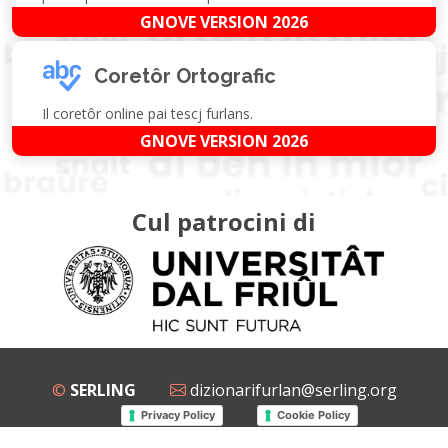
GNOVE VERSION 2026
Coretôr Ortografic
Il coretôr online pai tescj furlans.
GNOVE VERSION 2026
Cul patrocini di
©
SERLING
dizionarifurlan@serling.org
Privacy Policy
Cookie Policy
Grup Facebook
Gnovis Dizionari