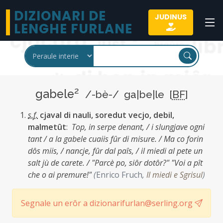
DIZIONARI DE
JUDINUS
LENGHE FURLANE
2
gabele
/-bè-/ ga|be|le [
BF
]
s.f.
cjaval di nauli, soredut vecjo, debil,
malmetût
:
Top, in serpe denant, / i slungjave ogni
tant / a la gabele cuaiis fûr di misure. / Ma co forin
dôs miis, / nancje, fûr dal paîs, / il miedi al pete un
salt jù de carete. / "Parcè po, siôr dotôr?" "Voi a pît
che o ai premure!"
(
Enrico Fruch
,
Il miedi e Sgrisul
)
Segnale un erôr a dizionarifurlan@serling.org