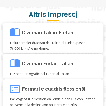
Altris Imprescj
Dizionari Talian-Furlan
Il plui complet dizionari dal Talian al Furlan (passe
76.000 lemis) e no dome.
Dizionari Furlan-Talian
Dizionari ortografic dal Furlan al Talian.
Formari e cuadris flessionâi
Par cognossi la flession dai lemis furlans: la coniugazion
pai verps e la declinazion pai nons e adietîfs.