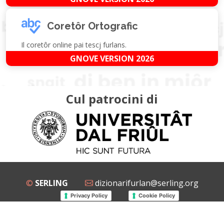
Coretôr Ortografic
Il coretôr online pai tescj furlans.
GNOVE VERSION 2026
Cul patrocini di
©
SERLING
dizionarifurlan@serling.org
Privacy Policy
Cookie Policy
Grup Facebook
Gnovis Dizionari