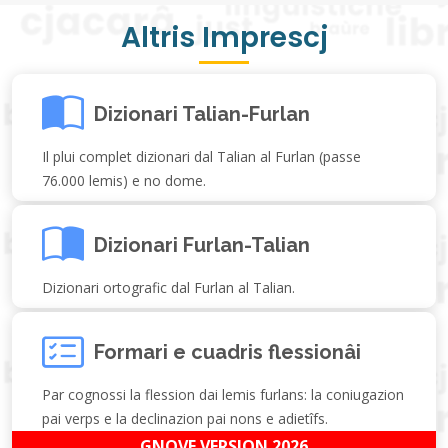
Altris Imprescj
Dizionari Talian-Furlan
Il plui complet dizionari dal Talian al Furlan (passe
76.000 lemis) e no dome.
Dizionari Furlan-Talian
Dizionari ortografic dal Furlan al Talian.
Formari e cuadris flessionâi
Par cognossi la flession dai lemis furlans: la coniugazion
pai verps e la declinazion pai nons e adietîfs.
GNOVE VERSION 2026