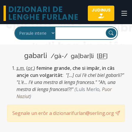
DIZIONARI DE
JUDINUS
LENGHE FURLANE
gabarli
/gà-/ ga|bar|li [
BF
]
s.m.
(
or.
)
femine grande, che si impâr, in câs
ancje cun volgaritât
:
"[...] cui l'è chel biel gabarli?"
"L'è… l'è una mestra di lenga francesa." "Ah, una
mestra di lenga francesa!?!"
(
Luîs Merlo
,
Puor
Naziut
)
Segnale un erôr a dizionarifurlan@serling.org