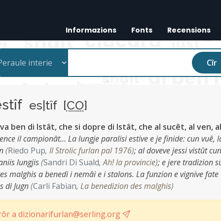
Informazions
Fonts
Recensions
Cîr
estîf
es|tîf [
CO
]
l va ben di Istât, che si dopre di Istât, che al sucêt, al ven, a
ce il campionât… La lungje paralisi estive e je finide: cun vuê, l
an
(
Riedo Pup
,
Il Strolic furlan pal 1976
)
;
al doveve jessi vistût cu
aniis lungjis
(
Sandri Di Suald
,
Ah! la provincie
)
;
e jere tradizion s
es malghis a benedì i nemâi e i stalons. La funzion e vignive fate
ês di Jugn
(
Carli Fabian
,
La benedizion des malghis
)
ôr a dizionarifurlan@serling.org