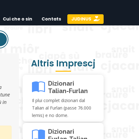
Cui che o sin
Contats
JUDINUS
Altris Imprescj
l
Dizionari
a
Talian-Furlan
ntune
Il plui complet dizionari dal
ù in
Talian al Furlan (passe 76.000
lemis) e no dome.
Dizionari
Furlan-Talian