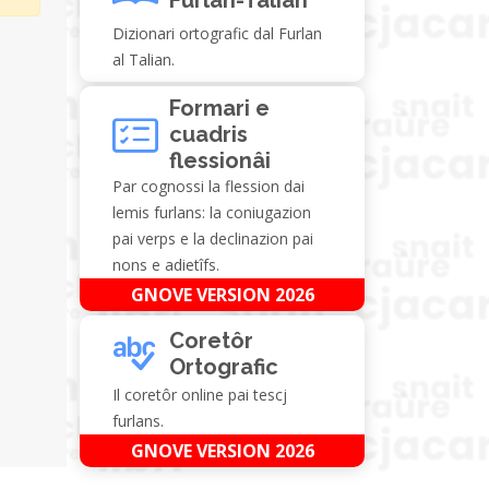
Dizionari ortografic dal Furlan
al Talian.
Formari e
cuadris
flessionâi
Par cognossi la flession dai
lemis furlans: la coniugazion
pai verps e la declinazion pai
nons e adietîfs.
GNOVE VERSION 2026
Coretôr
Ortografic
Il coretôr online pai tescj
furlans.
GNOVE VERSION 2026