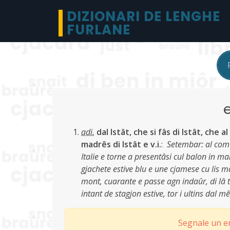
DIZIONARI DE LENGHE
FURLANE
adi.
dal Istât, che si fâs di Istât, che a
madrês di Istât e v.i.
:
Setembar: al comen
Italie e torne a presentâsi cul balon in m
gjachete estive blu e une cjamese cu lis m
mont, cuarante e passe agn indaûr, di lâ t
intant de stagjon estive, tor i ultins dal m
Segnale un er