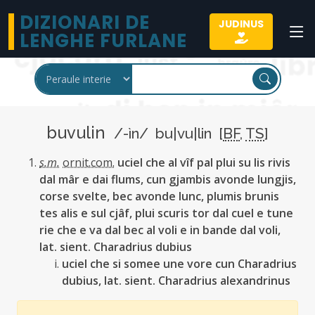
DIZIONARI DE
JUDINUS
LENGHE FURLANE
buvulin
/-ìn/ bu|vu|lin [
BF
,
TS
]
s.m.
ornit.com.
uciel che al vîf pal plui su lis rivis
dal mâr e dai flums, cun gjambis avonde lungjis,
corse svelte, bec avonde lunc, plumis brunis
tes alis e sul cjâf, plui scuris tor dal cuel e tune
rie che e va dal bec al voli e in bande dal voli,
lat. sient. Charadrius dubius
uciel che si somee une vore cun Charadrius
dubius, lat. sient. Charadrius alexandrinus