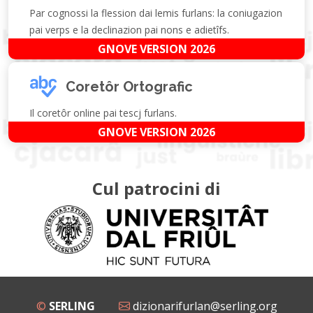
Par cognossi la flession dai lemis furlans: la coniugazion
pai verps e la declinazion pai nons e adietîfs.
GNOVE VERSION 2026
Coretôr Ortografic
Il coretôr online pai tescj furlans.
GNOVE VERSION 2026
Cul patrocini di
©
SERLING
dizionarifurlan@serling.org