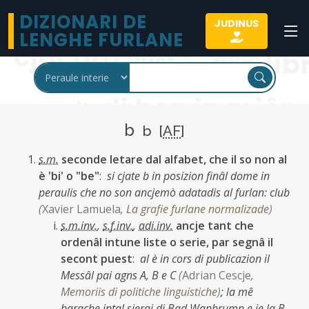
DIZIONARI DE
JUDINUS
LENGHE FURLANE
b
b [
AF
]
s.m.
seconde letare dal alfabet, che il so non al
è 'bi' o "be"
:
si cjate b in posizion finâl dome in
peraulis che no son ancjemò adatadis al furlan: club
(
Xavier Lamuela
,
La grafie furlane normalizade
)
s.m.inv.
,
s.f.inv.
,
adi.inv.
ancje tant che
ordenâl intune liste o serie, par segnâ il
secont puest
:
al è in cors di publicazion il
Messâl pai agns A, B e C
(
Adrian Cescje
,
Memoriis di politiche linguistiche
)
;
la mê
barache intal sierai di Bad Wanbrumn e je la B