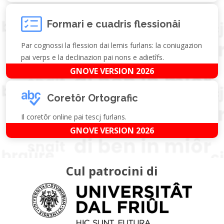
Formari e cuadris flessionâi
Par cognossi la flession dai lemis furlans: la coniugazion
pai verps e la declinazion pai nons e adietîfs.
GNOVE VERSION 2026
Coretôr Ortografic
Il coretôr online pai tescj furlans.
GNOVE VERSION 2026
Cul patrocini di