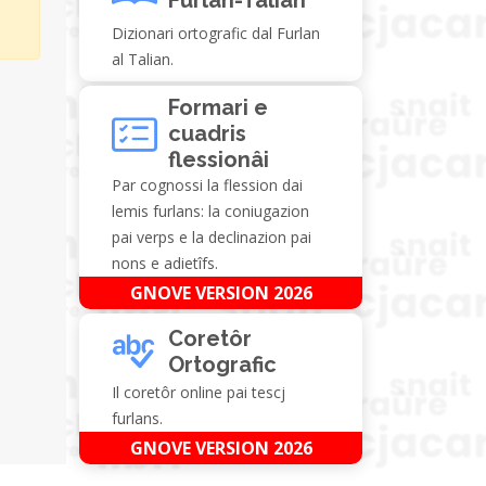
Dizionari ortografic dal Furlan
al Talian.
Formari e
cuadris
flessionâi
Par cognossi la flession dai
lemis furlans: la coniugazion
pai verps e la declinazion pai
nons e adietîfs.
GNOVE VERSION 2026
Coretôr
Ortografic
Il coretôr online pai tescj
furlans.
GNOVE VERSION 2026