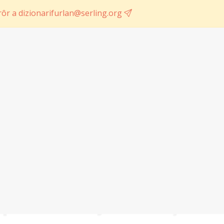
ôr a dizionarifurlan@serling.org