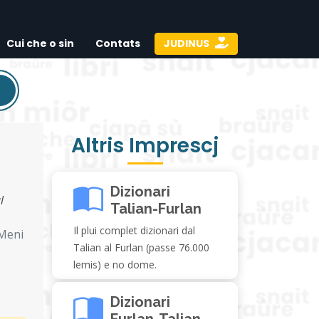
Cui che o sin
Contats
JUDINUS
Altris Imprescj
Dizionari
l
Talian-Furlan
Il plui complet dizionari dal
Meni
Talian al Furlan (passe 76.000
lemis) e no dome.
Dizionari
Furlan-Talian