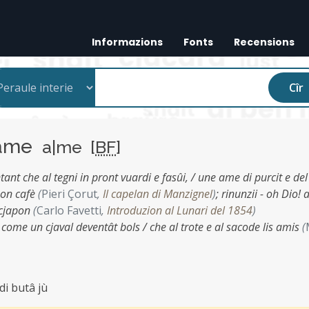
Informazions
Fonts
Recensions
Cîr
ame
a|me [
BF
]
ntant che al tegni in pront vuardi e fasûi, / une ame di purcit e del
bon cafè
(
Pieri Çorut
,
Il capelan di Manzignel
)
;
rinunzii - oh Dio! a
 cjapon
(
Carlo Favetti
,
Introduzion al Lunari del 1854
)
 come un cjaval deventât bols / che al trote e al sacode lis amis
(
di butâ jù