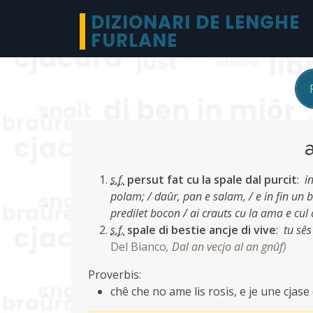
DIZIONARI DE LENGHE
FURLANE
s.f.
persut fat cu la spale dal purcit
:
i
polam; / daûr, pan e salam, / e in fin un 
predilet bocon / ai crauts cu la ama e cul
s.f.
spale di bestie ancje di vive
:
tu sês
Del Bianco
,
Dal an vecjo al an gnûf
)
Proverbis:
chê che no ame lis rosis, e je une cjase 