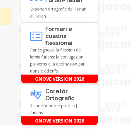
Dizionari ortografic dal Furlan
al Talian.
Formari e
cuadris
flessionâi
Par cognossi la flession dai
lemis furlans: la coniugazion
pai verps e la declinazion pai
nons e adietîfs.
GNOVE VERSION 2026
Coretôr
Ortografic
Il coretôr online pai tescj
furlans.
GNOVE VERSION 2026