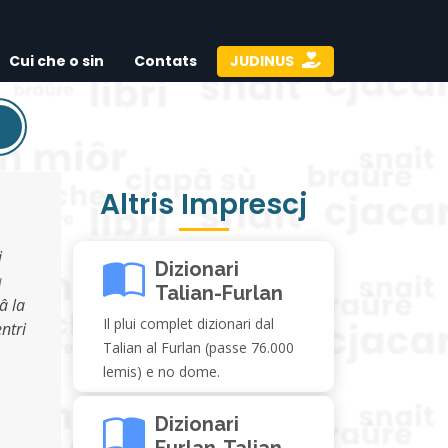
Cui che o sin
Contats
JUDINUS
Altris Imprescj
i
Dizionari
a
Talian-Furlan
â la
Il plui complet dizionari dal
ntri
Talian al Furlan (passe 76.000
lemis) e no dome.
Dizionari
Furlan-Talian