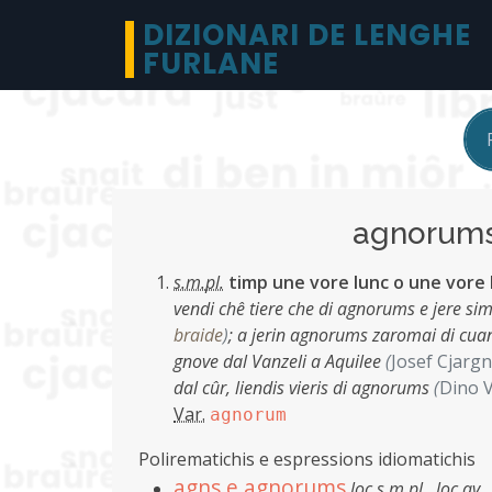
DIZIONARI DE LENGHE
FURLANE
agnoru
s.m.pl.
timp une vore lunc o une vore 
vendi chê tiere che di agnorums e jere si
braide
)
;
a jerin agnorums zaromai di cuant 
gnove dal Vanzeli a Aquilee
(
Josef Cjargn
dal cûr, liendis vieris di agnorums
(
Dino V
Var.
agnorum
Polirematichis e espressions idiomatichis
agns e agnorums
loc.s.m.pl.
,
loc.av.