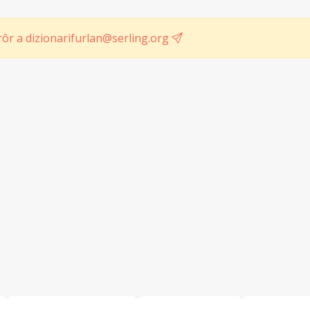
ôr a dizionarifurlan@serling.org