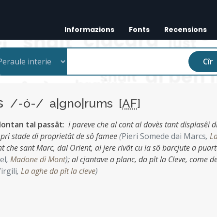
Informazions
Fonts
Recensions
Cîr
ms
/-ó-/ a|gno|rums [
AF
]
lontan tal passât
:
i pareve che al cont al dovès tant displasêi d
mpri stade di proprietât de sô famee
(
Pieri Somede dai Marcs
,
L
che sant Marc, dal Orient, al jere rivât cu la sô barcjute a puart
el
,
Madone di Mont
)
;
al cjantave a planc, da pît la Cleve, come de
irgili
,
La aghe da pît la cleve
)