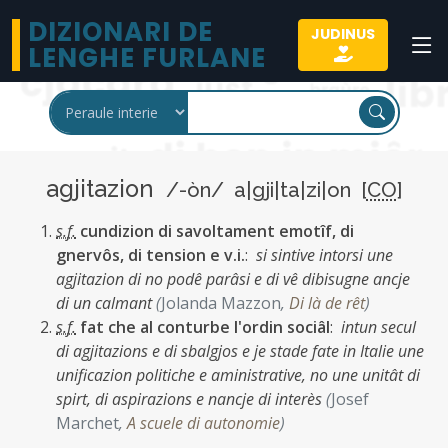
DIZIONARI DE
JUDINUS
LENGHE FURLANE
agjitazion
/-òn/ a|gji|ta|zi|on [
CO
]
s.f.
cundizion di savoltament emotîf, di
gnervôs, di tension e v.i.
:
si sintive intorsi une
agjitazion di no podê parâsi e di vê dibisugne ancje
di un calmant
(
Jolanda Mazzon
,
Di là de rêt
)
s.f.
fat che al conturbe l'ordin sociâl
:
intun secul
di agjitazions e di sbalgjos e je stade fate in Italie une
unificazion politiche e aministrative, no une unitât di
spirt, di aspirazions e nancje di interès
(
Josef
Marchet
,
A scuele di autonomie
)