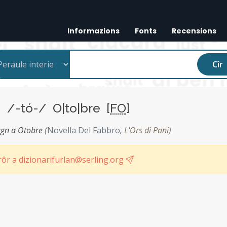
Informazions
Fonts
Recensions
Cîr
e
/-tó-/ O|to|bre [
FO
]
ugn a Otobre
(
Novella Del Fabbro
,
L'Ors di Pani
)
ôr a dizionarifurlan@serling.org