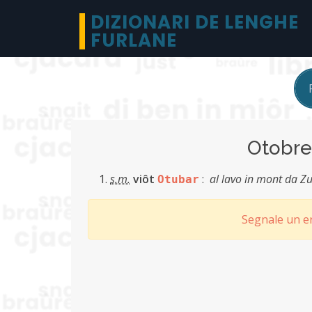
DIZIONARI DE LENGHE
FURLANE
Otobr
s.m.
viôt
:
al lavo in mont da Z
Otubar
Segnale un er