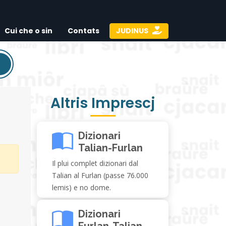
Cui che o sin
Contats
JUDINUS
Altris Imprescj
Dizionari
Talian-Furlan
Il plui complet dizionari dal
Talian al Furlan (passe 76.000
lemis) e no dome.
Dizionari
Furlan-Talian