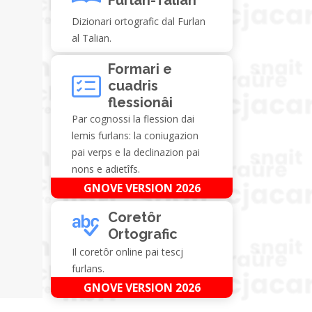
Dizionari ortografic dal Furlan
al Talian.
Formari e
cuadris
flessionâi
Par cognossi la flession dai
lemis furlans: la coniugazion
pai verps e la declinazion pai
nons e adietîfs.
GNOVE VERSION 2026
Coretôr
Ortografic
Il coretôr online pai tescj
furlans.
GNOVE VERSION 2026